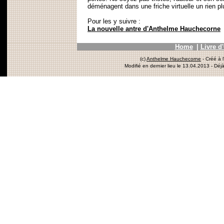
déménagent dans une friche virtuelle un rien p
Pour les y suivre :
La nouvelle antre d'Anthelme Hauchecorne
Home
|
Livre d
(c)
Anthelme Hauchecorne
- Créé à 
Modifié en dernier lieu le 13.04.2013
- Déjà