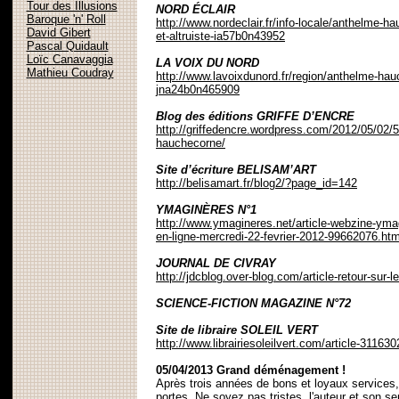
Tour des Illusions
NORD ÉCLAIR
Baroque 'n' Roll
http://www.nordeclair.fr/info-locale/anthelme-
David Gibert
et-altruiste-ia57b0n43952
Pascal Quidault
Loïc Canavaggia
LA VOIX DU NORD
Mathieu Coudray
http://www.lavoixdunord.fr/region/anthelme-hauc
jna24b0n465909
Blog des éditions GRIFFE D’ENCRE
http://griffedencre.wordpress.com/2012/05/02/
hauchecorne/
Site d’écriture BELISAM’ART
http://belisamart.fr/blog2/?page_id=142
YMAGINÈRES N°1
http://www.ymagineres.net/article-webzine-yma
en-ligne-mercredi-22-fevrier-2012-99662076.htm
JOURNAL DE CIVRAY
http://jdcblog.over-blog.com/article-retour-sur-
SCIENCE-FICTION MAGAZINE N°72
Site de libraire SOLEIL VERT
http://www.librairiesoleilvert.com/article-31163
05/04/2013 Grand déménagement !
Après trois années de bons et loyaux services,
portes. Ne soyez pas tristes, l'auteur et son s