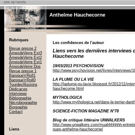
ARK NETWORK
Anthelme Hauchecorne
Rubriques
Les confidences de l'auteur
Revue presse 2
Liens vers les dernières interviews
ÂmesdeVerre Ext3
Hauchecorne
ÂmesdeVerre Ext2
ÂmesdeVerre Ext1
19/03/2013 PSYCHOVISION
ÂmesdeVerre Dos
http://www.psychovision.net/livres/interviews
Revue presse 1
Baroque'n'Roll1
LA PLUME OU LA VIE
Baroque'n'Roll0
http://laplume-ou-lavie.blogspot.fr/2012/11/inte
TourdesIllusions
hauchecorne.html
Dédicaces
Interviews
MYTHOLOGICA
Bibliographie
http://www.mythologica.net/dans-le-terrier-dan
Nécrobiographie
Biographie
SCIENCE-FICTION MAGAZINE N°78
Contact
Blog de critique littéraire UNWALKERS
http://www.unwalkers.com/muahhhhhhh-entretie
Liens
oups-anthelme-hauchecorne/